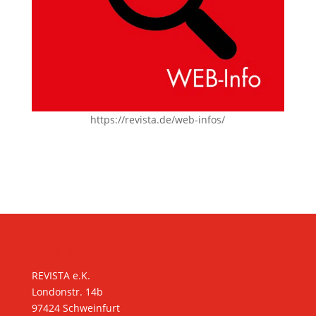
https://revista.de/web-infos/
KONTAKT
REVISTA e.K.
Londonstr. 14b
97424 Schweinfurt