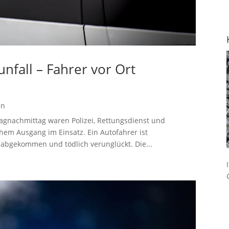
unfall – Fahrer vor Ort
en
gnachmittag waren Polizei, Rettungsdienst und
hem Ausgang im Einsatz. Ein Autofahrer ist
n abgekommen und tödlich verunglückt. Die...