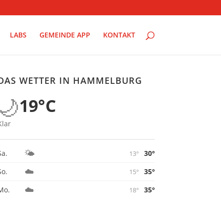
LABS
GEMEINDE APP
KONTAKT
DAS WETTER IN HAMMELBURG
🌙
19°C
Klar
🌤️
30°
Sa.
13°
☁️
35°
So.
15°
☁️
35°
Mo.
18°