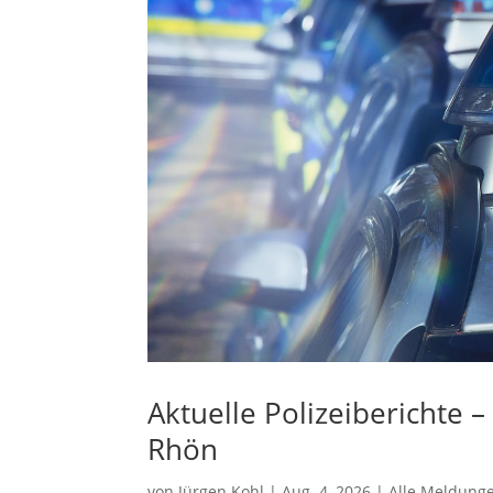
Aktuelle Polizeiberichte 
Rhön
von
Jürgen Kohl
|
Aug. 4, 2026
|
Alle Meldung