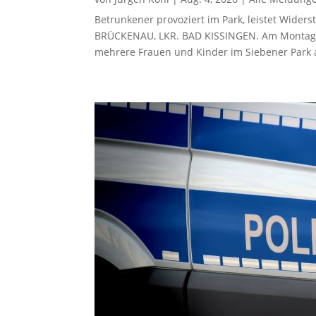
Betrunkener provoziert im Park, leistet Wid
BRÜCKENAU, LKR. BAD KISSINGEN. Am Montagab
mehrere Frauen und Kinder im Siebener Park a