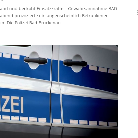
erstand und bedroht Einsatzkräfte – Gewahrsamnahme BAD
end provozierte ein augenscheinlich Betrunkener
n. Die Polizei Bad Brückenau...