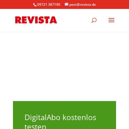
09721 387190
post@revista.de
DigitalAbo kostenlos
testen