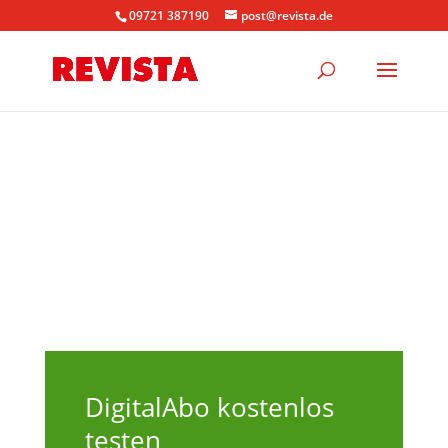
09721 387190
post@revista.de
DigitalAbo kostenlos
testen