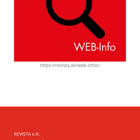
https://revista.de/web-infos/
KONTAKT
REVISTA e.K.