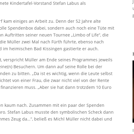
ete Kindertafel-Vorstand Stefan Labus als
 kam einiges an Arbeit zu. Denn der 52 Jahre alte
volle Spendenbox dabei, sondern auch noch eine Tüte mit
n Auftritten seiner neuen Tournee „Limbo of Life“, die
, die Müller zwei Mal nach Fürth führte, ebenso nach
d im heimischen Bad Kissingen gastierte er auch.
ist, verspricht Müller am Ende seines Programmes jeweils
ine(n) Besuchern. Um dann auf seine Rolle bei der
en zu bitten. „Da ist es wichtig, wenn die Leute selbst
chtet von einer Frau, die zwar nicht viel von der Rente
r finanzieren muss. „Aber sie hat dann trotzdem 10 Euro
en kaum nach. Zusammen mit ein paar der Spenden
Euro. Stefan Labus musste den symbolischen Scheck dann
mes Zeug da…“, beließ es Michl Müller nicht dabei und