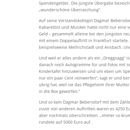
Spendengelder. Die jüngste Übergabe bezeichn
„wunderschöne Überraschung“.
Auf seine Vorstandskollegin Dagmar Bebersdorf
Kabarettist und Musiker hatte nicht nur eine 
Geld – gesammelt alleine bei den jüngsten neu
mit einem Doppelauftritt in Frankfurt startete
beispielsweise Mellrichstadt und Ansbach. Un
Und weil er alles andere als ein „Dreggsagg“ 
danach noch Autogramme für und Fotos mit se
Kindertafel hinzuweisen und um eben um Spend
nur ein paar Cent reinwerfen“, sagt er und beri
übrig hat, weil sie das Pflegeheim ihrer Mutte
in die Box geworfen.“
Und so kam Dagmar Bebersdorf mit dem Zähl
zuvor von anderen Auftritten waren es 4250 
aber nochmals überschreiben. „Immer so krum
rundete auf 5000 Euro auf.