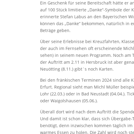
Ein Geschenk für seine Bereitschaft hätte er
auf 100 Stück limitierte „Danke“-Symbole der 
erinnerte Stefan Labus an den Bayerischen Wi
können das „Danke“ bekommen, natürlich in er
Beträge geben.
Über seine Erlebnisse bei Kreuzfahrten, Klas
der auch im Fernsehen oft erscheinende Michl M
sehen) in seinem neuen Programm. Noch am T
der Auftritt am 2.11 in Hersbruck ist aber gena
Neuötting (8.11.) gibt´s noch Karten.
Bei den fränkischen Terminen 2024 sind alle Ka
Erfurt. Regional sieht man Michl Müller beispiel
Lohr (22.03.) oder in Bad Neustadt (04.04.). Ti
oder Waigolshausen (05.06.).
Überall dort wird nach dem Auftritt die Spende
Und damit ist schon klar, dass sich Übergabe
benötigt, denn inzwischen kommen täglich im 
warmes Essen zu holen. Die Zahl wird noch st