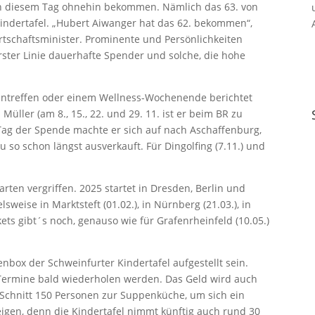
 an diesem Tag ohnehin bekommen. Nämlich das 63. von
Kindertafel. „Hubert Aiwanger hat das 62. bekommen“,
rtschaftsminister. Prominente und Persönlichkeiten
ster Linie dauerhafte Spender und solche, die hohe
sentreffen oder einem Wellness-Wochenende berichtet
üller (am 8., 15., 22. und 29. 11. ist er beim BR zu
ag der Spende machte er sich auf nach Aschaffenburg,
u so schon längst ausverkauft. Für Dingolfing (7.11.) und
rten vergriffen. 2025 startet in Dresden, Berlin und
sweise in Marktsteft (01.02.), in Nürnberg (21.03.), in
ckets gibt´s noch, genauso wie für Grafenrheinfeld (10.05.)
nbox der Schweinfurter Kindertafel aufgestellt sein.
-Termine bald wiederholen werden. Das Geld wird auch
Schnitt 150 Personen zur Suppenküche, um sich ein
eigen, denn die Kindertafel nimmt künftig auch rund 30