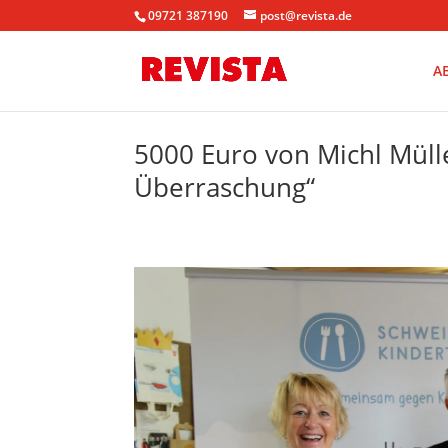
09721 387190
post@revista.de
A
5000 Euro von Michl Müll
Überraschung“