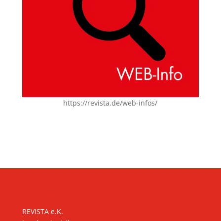
https://revista.de/web-infos/
KONTAKT
REVISTA e.K.