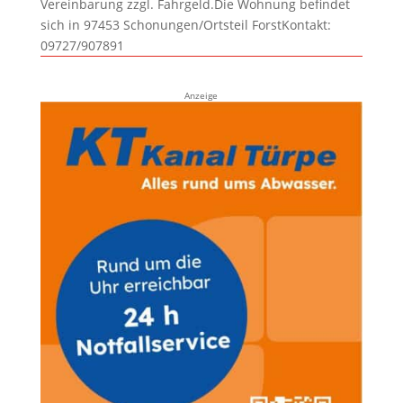
Vereinbarung zzgl. Fahrgeld.Die Wohnung befindet
sich in 97453 Schonungen/Ortsteil ForstKontakt:
09727/907891
Anzeige