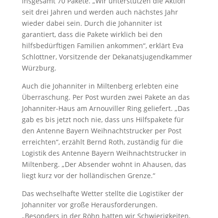
insgesamt 70 Pakete. „Wir unterstützen die Aktion
seit drei Jahren und werden auch nächstes Jahr
wieder dabei sein. Durch die Johanniter ist
garantiert, dass die Pakete wirklich bei den
hilfsbedürftigen Familien ankommen“, erklärt Eva
Schlottner, Vorsitzende der Dekanatsjugendkammer
Würzburg.
Auch die Johanniter in Miltenberg erlebten eine
Überraschung. Per Post wurden zwei Pakete an das
Johanniter-Haus am Arnouviller Ring geliefert. „Das
gab es bis jetzt noch nie, dass uns Hilfspakete für
den Antenne Bayern Weihnachtstrucker per Post
erreichten“, erzählt Bernd Roth, zuständig für die
Logistik des Antenne Bayern Weihnachtstrucker in
Miltenberg. „Der Absender wohnt in Ahausen, das
liegt kurz vor der holländischen Grenze.“
Das wechselhafte Wetter stellte die Logistiker der
Johanniter vor große Herausforderungen.
„Besonders in der Röhn hatten wir Schwierigkeiten,