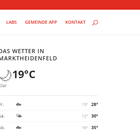
LABS
GEMEINDE APP
KONTAKT
DAS WETTER IN
MARKTHEIDENFELD
🌙
19°C
Klar
☁️
28°
Fr.
13°
🌤️
30°
Sa.
12°
☁️
35°
So.
16°