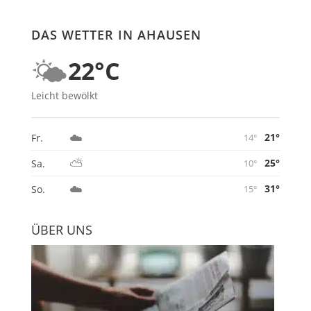
DAS WETTER IN AHAUSEN
🌤️
22°C
Leicht bewölkt
☁️
21°
Fr.
14°
⛅
25°
Sa.
10°
☁️
31°
So.
15°
ÜBER UNS