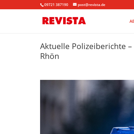
09721 387190
post@revista.de
A
Aktuelle Polizeiberichte 
Rhön