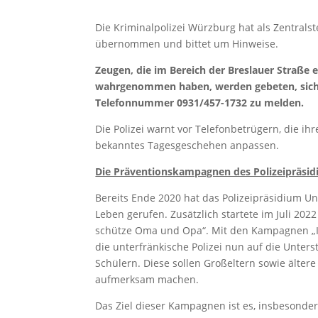
Die Kriminalpolizei Würzburg hat als Zentrals
übernommen und bittet um Hinweise.
Zeugen, die im Bereich der Breslauer Straße 
wahrgenommen haben, werden gebeten, sich b
Telefonnummer 0931/457-1732 zu melden.
Die Polizei warnt vor Telefonbetrügern, die i
bekanntes Tagesgeschehen anpassen.
Die Präventionskampagnen des Polizeipräsid
Bereits Ende 2020 hat das Polizeipräsidium U
Leben gerufen. Zusätzlich startete im Juli 20
schütze Oma und Opa“. Mit den Kampagnen „I
die unterfränkische Polizei nun auf die Unte
Schülern. Diese sollen Großeltern sowie älter
aufmerksam machen.
Das Ziel dieser Kampagnen ist es, insbesond