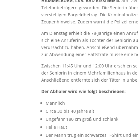
HAMMELBURG, LKR. BAD KISSINGEN.
Am Diens
Telefonbetrügern geworden. Die Seniorin üb
vierstelligen Bargeldbetrag. Die Kriminalpoli
Zeugenhinweise. Zudem warnt die Polizei ern
Am Dienstag erhielt die 78-Jährige einen Anru
sich eine Anruferin als Tochter der Seniorin 
verursacht zu haben. Anschließend übernahm e
zur Abwendung einer Haftstrafe müsse eine h
Zwischen 11:45 Uhr und 12:00 Uhr erschien s
der Seniorin in einem Mehrfamilienhaus in de
Anschließend entfernte sich der Täter in unb
Der Abholer wird wie folgt beschrieben:
Männlich
Circa 30 bis 40 Jahre alt
Ungefähr 180 cm groß und schlank
Helle Haut
Der Mann trug ein schwarzes T-Shirt und e