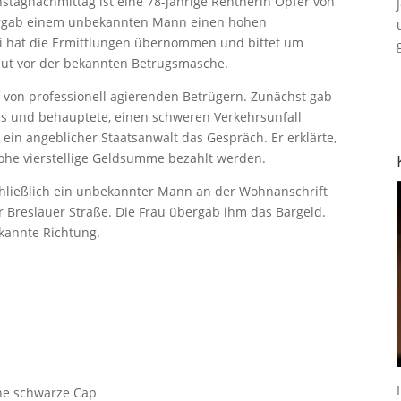
tagnachmittag ist eine 78-jährige Rentnerin Opfer von
ergab einem unbekannten Mann einen hohen
zei hat die Ermittlungen übernommen und bittet um
eut vor der bekannten Betrugsmasche.
f von professionell agierenden Betrügern. Zunächst gab
aus und behauptete, einen schweren Verkehrsunfall
in angeblicher Staatsanwalt das Gespräch. Er erklärte,
ohe vierstellige Geldsumme bezahlt werden.
chließlich ein unbekannter Mann an der Wohnanschrift
r Breslauer Straße. Die Frau übergab ihm das Bargeld.
ekannte Richtung.
ine schwarze Cap