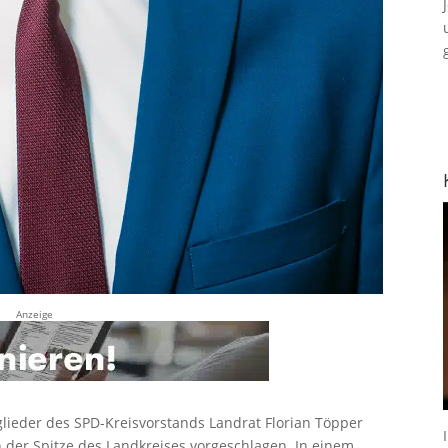
Anzeige
ieder des SPD-Kreisvorstands Landrat Florian Töpper
 der Spitze des Landkreises vorgeschlagen. In einem