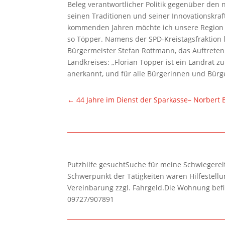
Beleg verantwortlicher Politik gegenüber den
seinen Traditionen und seiner Innovationskraf
kommenden Jahren möchte ich unsere Region g
so Töpper. Namens der SPD-Kreistagsfraktion 
Bürgermeister Stefan Rottmann, das Auftreten
Landkreises: „Florian Töpper ist ein Landrat 
anerkannt, und für alle Bürgerinnen und Bürg
←
44 Jahre im Dienst der Sparkasse– Norbert 
Putzhilfe gesuchtSuche für meine Schwiegerelte
Schwerpunkt der Tätigkeiten wären Hilfestel
Vereinbarung zzgl. Fahrgeld.Die Wohnung befi
09727/907891