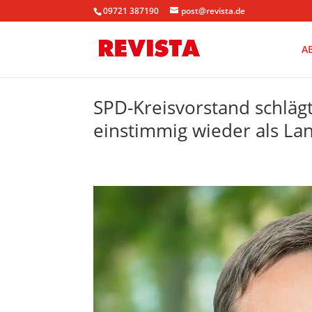
09721 387190
post@revista.de
A
SPD-Kreisvorstand schläg
einstimmig wieder als La