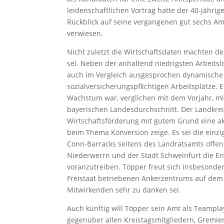
leidenschaftlichen Vortrag hatte der 40-jähri
Rückblick auf seine vergangenen gut sechs Amt
verwiesen.
Nicht zuletzt die Wirtschaftsdaten machten deu
sei. Neben der anhaltend niedrigsten Arbeitsl
auch im Vergleich ausgesprochen dynamische
sozialversicherungspflichtigen Arbeitsplätze.
Wachstum war, verglichen mit dem Vorjahr, mit
bayerischen Landesdurchschnitt. Der Landkre
Wirtschaftsförderung mit gutem Grund eine ak
beim Thema Konversion zeige. Es sei die einzi
Conn-Barracks seitens des Landratsamts offe
Niederwerrn und der Stadt Schweinfurt die E
voranzutreiben. Töpper freut sich insbesonder
Freistaat betriebenen Ankerzentrums auf dem 
Mitwirkenden sehr zu danken sei.
Auch künftig will Töpper sein Amt als Teampl
gegenüber allen Kreistagsmitgliedern, Gremie