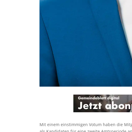
Mit einem einstimmigen Votum haben die Mitgl
als Kandidaten für eine zweite Amtsperiode an