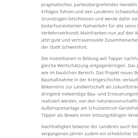
pragmatisches, parteiübergreifendes Handeln 
Erfolgen führen und den Landkreis Schweinfurt
Grundzügen beschlossen und werde dafür sorg
bedarfsorientierten Nahverkehr für alle seine
Verkehrsverbunds Mainfranken nun auf den Weg 
jetzt gute und vertrauensvolle Zusammenarbe
der Stadt Schweinfurt.
Die Investitionen in Bildung will Töpper nachh
gleiche Wertschätzung entgegenbringen. Das 
wie im baulichen Bereich. Das Projekt neues B
Baumaßnahme in der Kreisgeschichte, verlaufe 
Bekenntnis zur Landwirtschaft als zukunftsträ
dringend notwendige Bau- und Erneuerungsm
realisiert werden, von den naturwissenschaftl
Außensportanlage am Schulzentrum Gerolzhof
Töpper als Beweis einer leistungsfähigen Verw
Nachhaltigkeit beweise der Landkreis auch bei 
vergangenen Jahren zudem ein erheblicher Sc