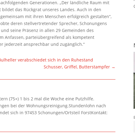
 nachfolgenden Generationen. „Der ländliche Raum mit
t bildet das Rückgrat unseres Landes. Auch in den
emeinsam mit ihren Menschen erfolgreich gestalten“,
lobte deren stellvertretender Sprecher, Schonungens
 und seine Präsenz in allen 29 Gemeinden des
zum Anfassen, parteiübergreifend als kompetent
er jederzeit ansprechbar und zugänglich.“
Bulheller verabschiedet sich in den Ruhestand
Schusser, Griffel, Butterstampfer
→
rn (75+) 1 bis 2 mal die Woche eine Putzhilfe.
lungen bei der Wohnungsreinigung.Stundenlohn nach
ndet sich in 97453 Schonungen/Ortsteil ForstKontakt: