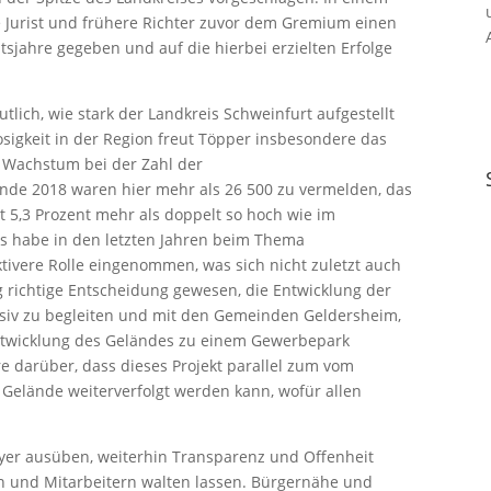
ge Jurist und frühere Richter zuvor dem Gremium einen
sjahre gegeben und auf die hierbei erzielten Erfolge
tlich, wie stark der Landkreis Schweinfurt aufgestellt
osigkeit in der Region freut Töpper insbesondere das
 Wachstum bei der Zahl der
 Ende 2018 waren hier mehr als 26 500 zu vermelden, das
 5,3 Prozent mehr als doppelt so hoch wie im
is habe in den letzten Jahren beim Thema
tivere Rolle eingenommen, was sich nicht zuletzt auch
g richtige Entscheidung gewesen, die Entwicklung der
nsiv zu begleiten und mit den Gemeinden Geldersheim,
ntwicklung des Geländes zu einem Gewerbepark
e darüber, dass dieses Projekt parallel zum vom
Gelände weiterverfolgt werden kann, wofür allen
ayer ausüben, weiterhin Transparenz und Offenheit
n und Mitarbeitern walten lassen. Bürgernähe und