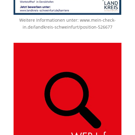
Weitere Informationen unter:
www.mein-check-
in.de/landkreis-schweinfurt/position-526677