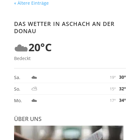
« Ältere Einträge
DAS WETTER IN ASCHACH AN DER
DONAU
☁️
20°C
Bedeckt
☁️
30°
Sa.
19°
⛅
32°
So.
15°
☁️
34°
Mo.
17°
ÜBER UNS