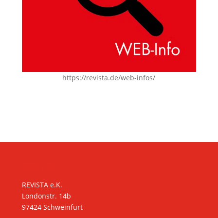
https://revista.de/web-infos/
KONTAKT
REVISTA e.K.
Londonstr. 14b
97424 Schweinfurt