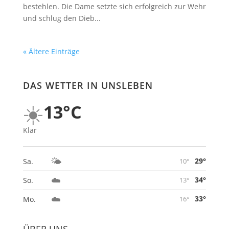
bestehlen. Die Dame setzte sich erfolgreich zur Wehr
und schlug den Dieb...
« Ältere Einträge
DAS WETTER IN UNSLEBEN
☀️
13°C
Klar
🌤️
29°
Sa.
10°
☁️
34°
So.
13°
☁️
33°
Mo.
16°