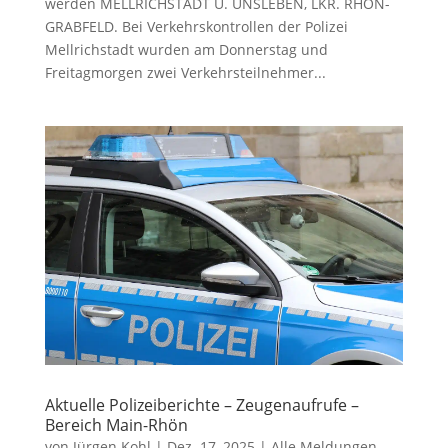
werden MELLRICHSTADT U. UNSLEBEN, LKR. RHÖN-
GRABFELD. Bei Verkehrskontrollen der Polizei
Mellrichstadt wurden am Donnerstag und
Freitagmorgen zwei Verkehrsteilnehmer...
Aktuelle Polizeiberichte – Zeugenaufrufe –
Bereich Main-Rhön
von
Jürgen Kohl
|
Dez. 17, 2025
|
Alle Meldungen