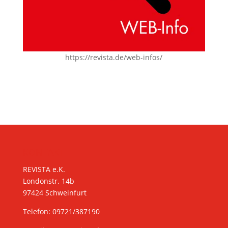
https://revista.de/web-infos/
KONTAKT
REVISTA e.K.
Londonstr. 14b
97424 Schweinfurt
Telefon: 09721/387190