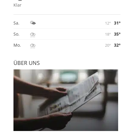
Klar
🌤️
31°
Sa.
12°
⛈️
35°
So.
18°
⛈️
32°
Mo.
20°
ÜBER UNS