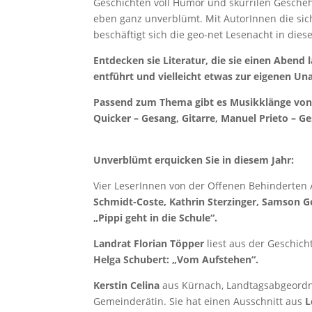
Geschichten voll Humor und skurrilen Geschehn
eben ganz unverblümt. Mit AutorInnen die sich
beschäftigt sich die geo-net Lesenacht in dies
Entdecken sie Literatur, die sie einen Aben
entführt und vielleicht etwas zur eigenen Un
Passend zum Thema gibt es Musikklänge von
Quicker – Gesang, Gitarre, Manuel Prieto – Ge
Unverblümt erquicken Sie in diesem Jahr:
Vier LeserInnen von der Offenen Behinderten 
Schmidt-Coste, Kathrin Sterzinger, Samson 
„Pippi geht in die Schule“.
Landrat Florian Töpper
liest aus der Geschi
Helga Schubert: „Vom Aufstehen“.
Kerstin Celina
aus Kürnach, Landtagsabgeordne
Gemeinderätin. Sie hat einen Ausschnitt aus
L