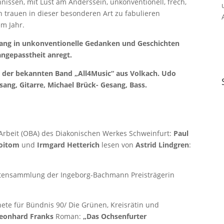
issen, mit Lust am Anderssein, unkonventionell, frech,
 trauen in dieser besonderen Art zu fabulieren
em Jahr.
d lang in unkonventionelle Gedanken und Geschichten
angepasstheit anregt.
 der bekannten Band „All4Music“ aus Volkach. Udo
sang, Gitarre, Michael Brück- Gesang, Bass.
Arbeit (OBA) des Diakonischen Werkes Schweinfurt:
Paul
Goitom
und
Irmgard Hetterich
lesen von
Astrid Lindgren
:
chtensammlung der Ingeborg-Bachmann Preisträgerin
te für Bündnis 90/ Die Grünen, Kreisrätin und
eonhard Franks
Roman:
„Das Ochsenfurter