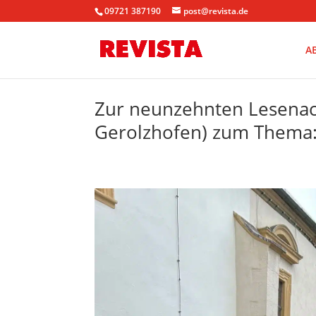
09721 387190
post@revista.de
A
Zur neunzehnten Lesenach
Gerolzhofen) zum Thema: 