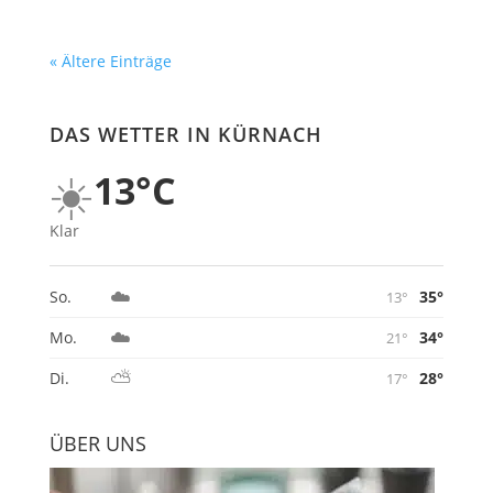
« Ältere Einträge
DAS WETTER IN KÜRNACH
☀️
13°C
Klar
☁️
35°
So.
13°
☁️
34°
Mo.
21°
⛅
28°
Di.
17°
ÜBER UNS