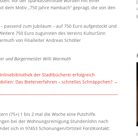
en: vor der Sparkassenfiliale wurden mit einer
t dem Motiv „750 Jahre Hambach“ geprägt, die von den
.
 – passend zum Jubiläum – auf 750 Euro aufgestockt und
 Weitere 750 Euro zugunsten des Vereins KulturSinn
armuth von Filialleiter Andreas Schöller
öller und Bürgermeister Willi Warmuth
linebibliothek der Stadtbücherei erfolgreich
bilien: Das Bieterverfahren – schnelles Schnäppchen?
→
rn (75+) 1 bis 2 mal die Woche eine Putzhilfe.
lungen bei der Wohnungsreinigung.Stundenlohn nach
ndet sich in 97453 Schonungen/Ortsteil ForstKontakt: