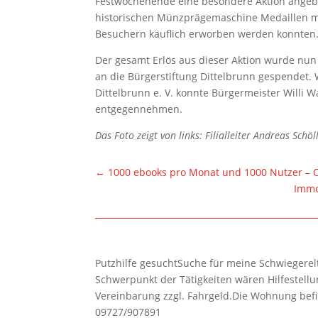
Festwochenende eine besondere Aktion angebot
historischen Münzprägemaschine Medaillen mi
Besuchern käuflich erworben werden konnten
Der gesamt Erlös aus dieser Aktion wurde nun
an die Bürgerstiftung Dittelbrunn gespendet.
Dittelbrunn e. V. konnte Bürgermeister Willi W
entgegennehmen.
Das Foto zeigt von links: Filialleiter Andreas Sch
←
1000 ebooks pro Monat und 1000 Nutzer – On
Immo
Putzhilfe gesuchtSuche für meine Schwiegerelte
Schwerpunkt der Tätigkeiten wären Hilfestel
Vereinbarung zzgl. Fahrgeld.Die Wohnung befi
09727/907891