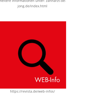
Weitere Informationen unter:
zahnarzt-de-
jong.de/index.html
https://revista.de/web-infos/