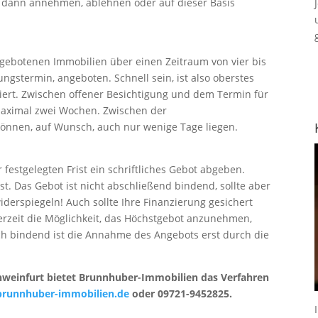
r dann annehmen, ablehnen oder auf dieser Basis
ngebotenen Immobilien über einen Zeitraum von vier bis
ngstermin, angeboten. Schnell sein, ist also oberstes
itiert. Zwischen offener Besichtigung und dem Termin für
 maximal zwei Wochen. Zwischen der
önnen, auf Wunsch, auch nur wenige Tage liegen.
 festgelegten Frist ein schriftliches Gebot abgeben.
ist. Das Gebot ist nicht abschließend bindend, sollte aber
iderspiegeln! Auch sollte Ihre Finanzierung gesichert
erzeit die Möglichkeit, das Höchstgebot anzunehmen,
ch bindend ist die Annahme des Angebots erst durch die
chweinfurt bietet Brunnhuber-Immobilien das Verfahren
runnhuber-immobilien.de
oder 09721-9452825.