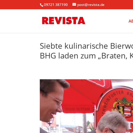
09721 387190
post@revista.de
A
Siebte kulinarische Bier
BHG laden zum „Braten, 