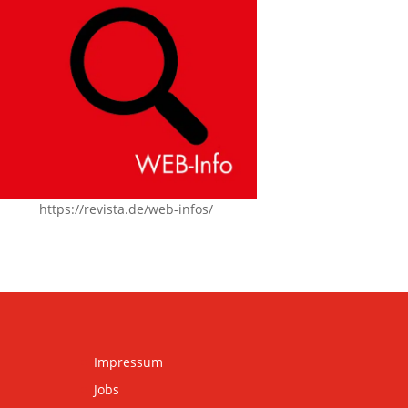
https://revista.de/web-infos/
Impressum
Jobs