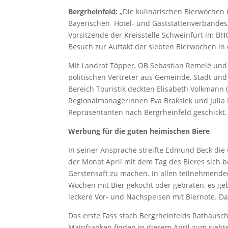
Bergrheinfeld:
„Die kulinarischen Bierwochen i
Bayerischen Hotel- und Gaststättenverbandes
Vorsitzende der Kreisstelle Schweinfurt im B
Besuch zur Auftakt der siebten Bierwochen in 
Mit Landrat Töpper, OB Sebastian Remelé und
politischen Vertreter aus Gemeinde, Stadt un
Bereich Touristik deckten Elisabeth Volkmann 
Regionalmanagerinnen Eva Braksiek und Julia H
Repräsentanten nach Bergrheinfeld geschickt.
Werbung für die guten heimischen Biere
In seiner Ansprache streifte Edmund Beck die 
der Monat April mit dem Tag des Bieres sich
Gerstensaft zu machen. In allen teilnehmen
Wochen mit Bier gekocht oder gebraten, es geb
leckere Vor- und Nachspeisen mit Biernote. Da
Das erste Fass stach Bergrheinfelds Rathausch
Mainfranken finden in diesem April zum siebte