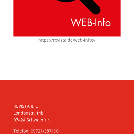
https://revista.de/web-infos/
KONTAKT
REVISTA e.K.
Londonstr. 14b
97424 Schweinfurt
Telefon: 09721/387190