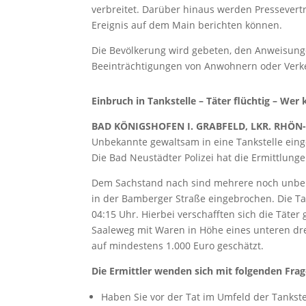
verbreitet. Darüber hinaus werden Pressevert
Ereignis auf dem Main berichten können.
Die Bevölkerung wird gebeten, den Anweisung
Beeinträchtigungen von Anwohnern oder Verk
Einbruch in Tankstelle – Täter flüchtig – We
BAD KÖNIGSHOFEN I. GRABFELD, LKR. RHÖN
Unbekannte gewaltsam in eine Tankstelle einge
Die Bad Neustädter Polizei hat die Ermittlun
Dem Sachstand nach sind mehrere noch unbeka
in der Bamberger Straße eingebrochen. Die Tat
04:15 Uhr. Hierbei verschafften sich die Täter 
Saaleweg mit Waren in Höhe eines unteren dre
auf mindestens 1.000 Euro geschätzt.
Die Ermittler wenden sich mit folgenden Fra
Haben Sie vor der Tat im Umfeld der Tanks