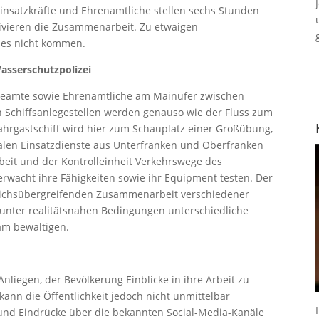
insatzkräfte und Ehrenamtliche stellen sechs Stunden
sivieren die Zusammenarbeit. Zu etwaigen
d es nicht kommen.
asserschutzpolizei
eamte sowie Ehrenamtliche am Mainufer zwischen
 Schiffsanlegestellen werden genauso wie der Fluss zum
hrgastschiff wird hier zum Schauplatz einer Großübung,
ralen Einsatzdienste aus Unterfranken und Oberfranken
eit und der Kontrolleinheit Verkehrswege des
wacht ihre Fähigkeiten sowie ihr Equipment testen. Der
reichsübergreifenden Zusammenarbeit verschiedener
unter realitätsnahen Bedingungen unterschiedliche
am bewältigen.
 Anliegen, der Bevölkerung Einblicke in ihre Arbeit zu
ann die Öffentlichkeit jedoch nicht unmittelbar
nd Eindrücke über die bekannten Social-Media-Kanäle