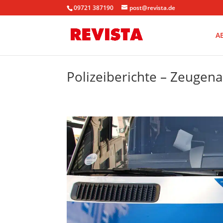
09721 387190
post@revista.de
A
Polizeiberichte – Zeugen