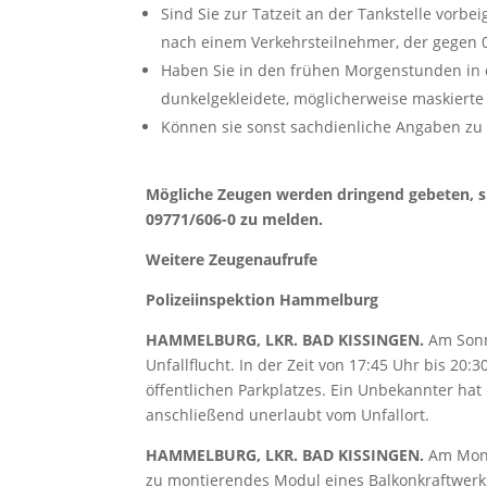
Sind Sie zur Tatzeit an der Tankstelle vorbe
nach einem Verkehrsteilnehmer, der gegen 0
Haben Sie in den frühen Morgenstunden in 
dunkelgekleidete, möglicherweise maskier
Können sie sonst sachdienliche Angaben z
Mögliche Zeugen werden dringend gebeten, sic
09771/606-0 zu melden.
Weitere Zeugenaufrufe
Polizeiinspektion Hammelburg
HAMMELBURG, LKR. BAD KISSINGEN.
Am Sonn
Unfallflucht. In der Zeit von 17:45 Uhr bis 20:
öffentlichen Parkplatzes. Ein Unbekannter ha
anschließend unerlaubt vom Unfallort.
HAMMELBURG, LKR. BAD KISSINGEN.
Am Mont
zu montierendes Modul eines Balkonkraftwerks