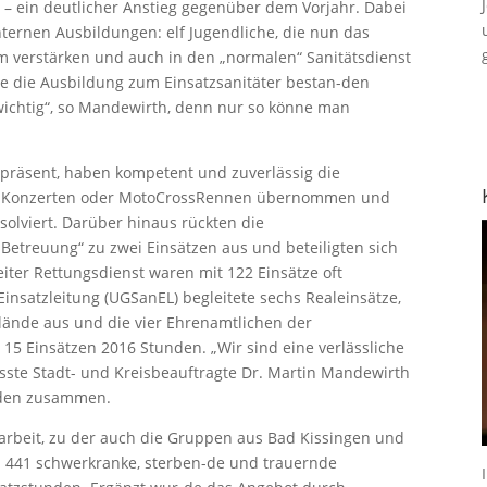
– ein deutlicher Anstieg gegenüber dem Vorjahr. Dabei
ternen Ausbildungen: elf Jugendliche, die nun das
m verstärken und auch in den „normalen“ Sanitätsdienst
ie die Ausbildung zum Einsatzsanitäter bestan-den
 wichtig“, so Mandewirth, denn nur so könne man
 präsent, haben kompetent und zuverlässig die
est, Konzerten oder MotoCrossRennen übernommen und
olviert. Darüber hinaus rückten die
Betreuung“ zu zwei Einsätzen aus und beteiligten sich
iter Rettungsdienst waren mit 122 Einsätze oft
Einsatzleitung (UGSanEL) begleitete sechs Realeinsätze,
lände aus und die vier Ehrenamtlichen der
 15 Einsätzen 2016 Stunden. „Wir sind eine verlässliche
asste Stadt- und Kreisbeauftragte Dr. Martin Mandewirth
ieden zusammen.
arbeit, zu der auch die Gruppen aus Bad Kissingen und
n 441 schwerkranke, sterben-de und trauernde