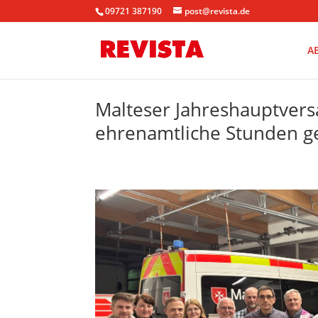
09721 387190
post@revista.de
A
Malteser Jahreshauptver
ehrenamtliche Stunden ge