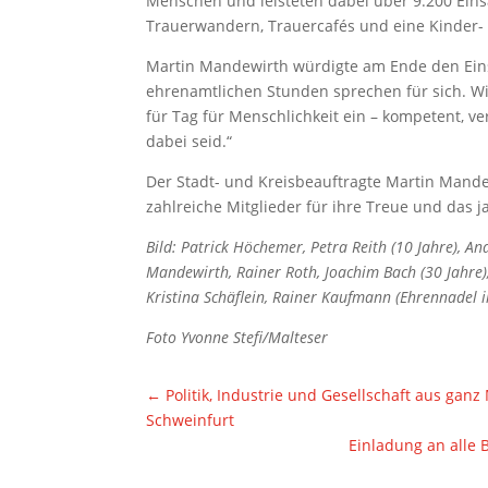
Menschen und leisteten dabei über 9.200 Ein
Trauerwandern, Trauercafés und eine Kinder-
Martin Mandewirth würdigte am Ende den Einsa
ehrenamtlichen Stunden sprechen für sich. Wi
für Tag für Menschlichkeit ein – kompetent, ve
dabei seid.“
Der Stadt- und Kreisbeauftragte Martin Man
zahlreiche Mitglieder für ihre Treue und das
Bild: Patrick Höchemer, Petra Reith (10 Jahre), An
Mandewirth, Rainer Roth, Joachim Bach (30 Jahre), 
Kristina Schäflein, Rainer Kaufmann (Ehrennadel 
Foto Yvonne Stefi/Malteser
←
Politik, Industrie und Gesellschaft aus ga
Schweinfurt
Einladung an alle 