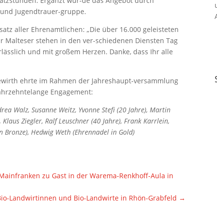
satzstunden. Ergänzt wur-de das Angebot durch
 und Jugendtrauer-gruppe.
tz aller Ehrenamtlichen: „Die über 16.000 geleisteten
r Malteser stehen in den ver-schiedenen Diensten Tag
rlässlich und mit großem Herzen. Danke, dass Ihr alle
dewirth ehrte im Rahmen der Jahreshaupt-versammlung
 jahrzehntelange Engagement:
drea Walz, Susanne Weitz, Yvonne Stefi (20 Jahre), Martin
Klaus Ziegler, Ralf Leuschner (40 Jahre), Frank Karrlein,
in Bronze), Hedwig Weth (Ehrennadel in Gold)
nz Mainfranken zu Gast in der Warema-Renkhoff-Aula in
Bio-Landwirtinnen und Bio-Landwirte in Rhön-Grabfeld
→