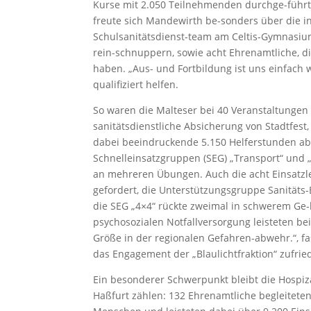
Kurse mit 2.050 Teilnehmenden durchge-führt 
freute sich Mandewirth be-sonders über die in
Schulsanitätsdienst-team am Celtis-Gymnasiu
rein-schnuppern, sowie acht Ehrenamtliche, d
haben. „Aus- und Fortbildung ist uns einfach
qualifiziert helfen.
So waren die Malteser bei 40 Veranstaltungen
sanitätsdienstliche Absicherung von Stadtf
dabei beeindruckende 5.150 Helferstunden abs
Schnelleinsatzgruppen (SEG) „Transport“ und „
an mehreren Übungen. Auch die acht Einsatzle
gefordert, die Unterstützungsgruppe Sanitäts-
die SEG „4×4“ rückte zweimal in schwerem Ge-
psychosozialen Notfallversorgung leisteten bei
Größe in der regionalen Gefahren-abwehr.“, f
das Engagement der „Blaulichtfraktion“ zufr
Ein besonderer Schwerpunkt bleibt die Hospiz
Haßfurt zählen: 132 Ehrenamtliche begleitete