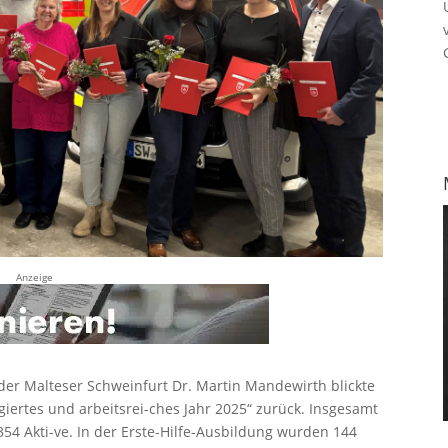
Anzeige
der Malteser Schweinfurt Dr. Martin Mandewirth blickte
iertes und arbeitsrei-ches Jahr 2025“ zurück. Insgesamt
354 Akti-ve. In der Erste-Hilfe-Ausbildung wurden 144