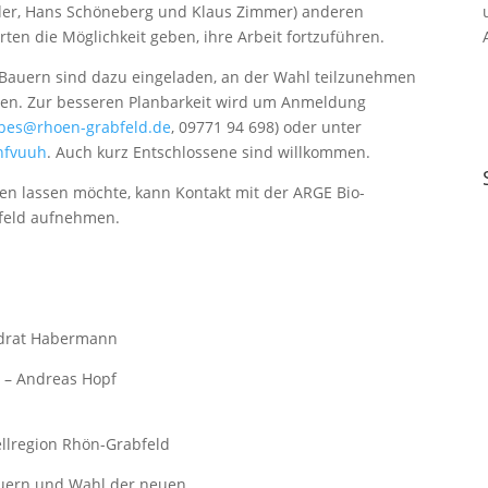
der, Hans Schöneberg und Klaus Zimmer) anderen
ten die Möglichkeit geben, ihre Arbeit fortzuführen.
-Bauern sind dazu eingeladen, an der Wahl teilzunehmen
len. Zur besseren Planbarkeit wird um Anmeldung
rbes@rhoen-grabfeld.de
, 09771 94 698) oder unter
nfvuuh
. Auch kurz Entschlossene sind willkommen.
len lassen möchte, kann Kontakt mit der ARGE Bio-
feld aufnehmen.
ndrat Habermann
“ – Andreas Hopf
llregion Rhön-Grabfeld
Bauern und Wahl der neuen