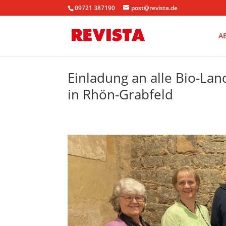
09721 387190
post@revista.de
A
Einladung an alle Bio-La
in Rhön-Grabfeld