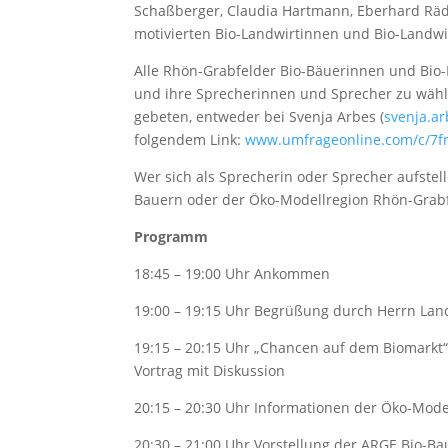
Schaßberger, Claudia Hartmann, Eberhard Rä
motivierten Bio-Landwirtinnen und Bio-Landwir
Alle Rhön-Grabfelder Bio-Bäuerinnen und Bio
und ihre Sprecherinnen und Sprecher zu wäh
gebeten, entweder bei Svenja Arbes (
svenja.a
folgendem Link:
www.umfrageonline.com/c/7f
Wer sich als Sprecherin oder Sprecher aufstel
Bauern oder der Öko-Modellregion Rhön-Grab
Programm
18:45 – 19:00 Uhr Ankommen
19:00 – 19:15 Uhr Begrüßung durch Herrn La
19:15 – 20:15 Uhr „Chancen auf dem Biomarkt
Vortrag mit Diskussion
20:15 – 20:30 Uhr Informationen der Öko-Mode
20:30 – 21:00 Uhr Vorstellung der ARGE Bio-