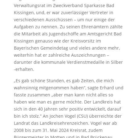
Verwaltungsrat im Zweckverband Sparkasse Bad
Kissingen, und, er war zuverlässiger Vertreter in
verschiedenen Ausschüssen – um nur einige der
Aufgaben zu nennen. Zu seinen Ehrenämtern zählte
die Mitarbeit als Jugendschöffe am Amtsgericht Bad
Kissingen genauso wie der Kreisvorsitz im
Bayerischen Gemeindetag und vieles andere mehr,
weiterhin hat er zahlreiche Auszeichnungen –
darunter die kommunale Verdienstmedaille in Silber
-erhalten.
„Es gab schöne Stunden, es gab Zeiten, die mich
wahnsinnig mitgenommen haben“, sagte Erhard und
fasste zusammen „aber man kann nicht alles so
haben wie man es gerne möchte. Der Landkreis hat
sich in den 40 Jahren sehr positiv entwickelt, darauf
bin ich stolz.“ An Jochen Vogel (CSU) überreichte der
Landrat das Landkreisehrenzeichen. Vogel war ab
2008 bis zum 31. Mai 2024 Kreisrat, zudem
Bürgermeister in Motten und in Bad Brückenau,