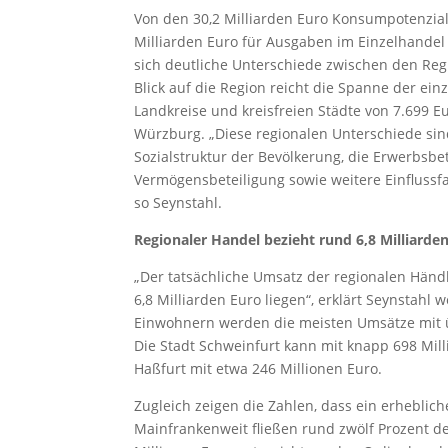
Von den 30,2 Milliarden Euro Konsumpotenzial
Milliarden Euro für Ausgaben im Einzelhandel 
sich deutliche Unterschiede zwischen den Regi
Blick auf die Region reicht die Spanne der ei
Landkreise und kreisfreien Städte von 7.699 Eu
Würzburg. „Diese regionalen Unterschiede sin
Sozialstruktur der Bevölkerung, die Erwerbsb
Vermögensbeteiligung sowie weitere Einflussfa
so Seynstahl.
Regionaler Handel bezieht rund 6,8 Milliarde
„Der tatsächliche Umsatz der regionalen Händle
6,8 Milliarden Euro liegen“, erklärt Seynstahl 
Einwohnern werden die meisten Umsätze mit üb
Die Stadt Schweinfurt kann mit knapp 698 Milli
Haßfurt mit etwa 246 Millionen Euro.
Zugleich zeigen die Zahlen, dass ein erhebliche
Mainfrankenweit fließen rund zwölf Prozent de