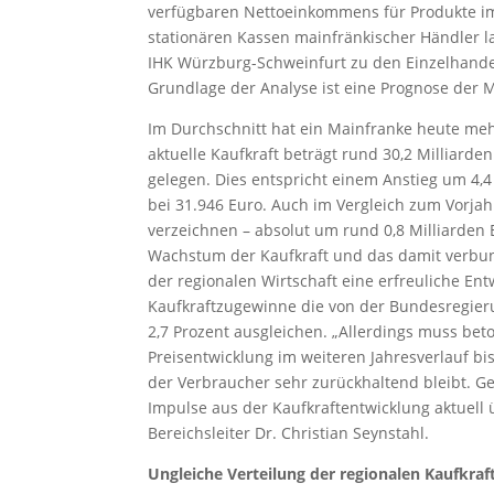
verfügbaren Nettoeinkommens für Produkte im
stationären Kassen mainfränkischer Händler l
IHK Würzburg-Schweinfurt zu den Einzelhande
Grundlage der Analyse ist eine Prognose der
Im Durchschnitt hat ein Mainfranke heute meh
aktuelle Kaufkraft beträgt rund 30,2 Milliarden
gelegen. Dies entspricht einem Anstieg um 4,4 
bei 31.946 Euro. Auch im Vergleich zum Vorjah
verzeichnen – absolut um rund 0,8 Milliarden 
Wachstum der Kaufkraft und das damit verbun
der regionalen Wirtschaft eine erfreuliche Entw
Kaufkraftzugewinne die von der Bundesregierun
2,7 Prozent ausgleichen. „Allerdings muss beto
Preisentwicklung im weiteren Jahresverlauf b
der Verbraucher sehr zurückhaltend bleibt. G
Impulse aus der Kaufkraftentwicklung aktuell
Bereichsleiter Dr. Christian Seynstahl.
Ungleiche Verteilung der regionalen Kaufkraf