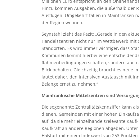
Millionen Euro entspricht, an den Onlinehande
Hinzu kommen Ausgaben, die außerhalb der Reg
Ausflügen. Umgekehrt fallen in Mainfranken 
der Region wohnen.
Seynstahl zieht das Fazit: „Gerade in den aktu
Handelszentren nicht nur im Wettbewerb mit
Standorten. Es wird immer wichtiger, dass Stä
Kommunen kommt hierbei eine entscheidende R
Rahmenbedingungen schaffen, sondern auch As
Blick behalten. Gleichzeitig braucht es neue
lautet daher, den intensiven Austausch mit i
Belange ernst zu nehmen.“
Mainfränkische Mittelzentren sind Versorgu
Die sogenannte Zentralitätskennziffer kann als 
dienen. Gemeinden mit einer hohen Einkaufsatt
auf, da sie mehr einzelhandelsrelevante Kaufk
Kaufkraft an andere Regionen abgeben. Unter 
Haßfurt mit einem Indexwert von 253 Punkten a