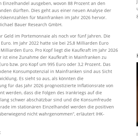
 Einzelhandel ausgeben, wovon 88 Prozent an den
anden dürften. Dies geht aus einer neuen Analyse der
lskennzahlen für Mainfranken im Jahr 2026 hervor.
 Michael Bauer Research GmbH.
r Geld im Portemonnaie als noch vor fünf Jahren. Die
 Euro. Im Jahr 2022 hatte sie bei 25,8 Milliarden Euro
Milliarden Euro. Pro Kopf liegt die Kaufkraft im Jahr 2026
r ist eine Zunahme der Kaufkraft in Mainfranken zu
Euro bzw. pro Kopf um 995 Euro oder 3,2 Prozent. Das
dene Konsumpotenzial in Mainfranken sind aus Sicht
icklung. Es sieht so aus, als könnten die
g für das Jahr 2026 prognostizierte Inflationsrate von
nt werden, dass die Folgen des Irankriegs auf die
islang schwer abschätzbar sind und die Konsumfreude
erade im stationären Einzelhandel werden die positiven
 überwiegend nicht wahrgenommen“, erläutert IHK-
t