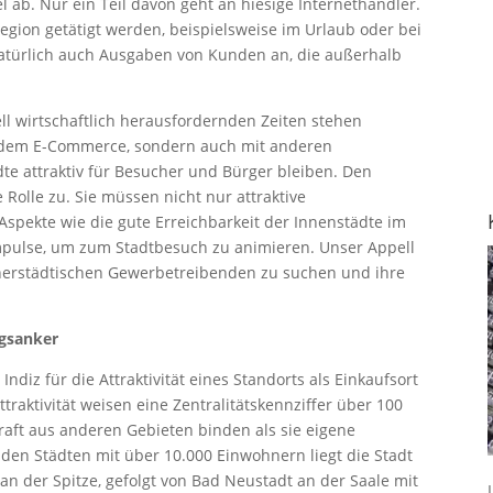
l ab. Nur ein Teil davon geht an hiesige Internethändler.
ion getätigt werden, beispielsweise im Urlaub oder bei
natürlich auch Ausgaben von Kunden an, die außerhalb
ell wirtschaftlich herausfordernden Zeiten stehen
 dem E-Commerce, sondern auch mit anderen
dte attraktiv für Besucher und Bürger bleiben. Den
olle zu. Sie müssen nicht nur attraktive
pekte wie die gute Erreichbarkeit der Innenstädte im
 Impulse, um zum Stadtbesuch zu animieren. Unser Appell
nnerstädtischen Gewerbetreibenden zu suchen und ihre
ngsanker
Indiz für die Attraktivität eines Standorts als Einkaufsort
raktivität weisen eine Zentralitätskennziffer über 100
raft aus anderen Gebieten binden als sie eigene
den Städten mit über 10.000 Einwohnern liegt die Stadt
n der Spitze, gefolgt von Bad Neustadt an der Saale mit