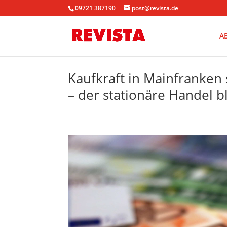
09721 387190
post@revista.de
A
Kaufkraft in Mainfranken 
– der stationäre Handel b