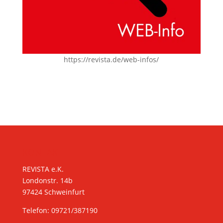
https://revista.de/web-infos/
KONTAKT
REVISTA e.K.
Londonstr. 14b
97424 Schweinfurt
Telefon: 09721/387190