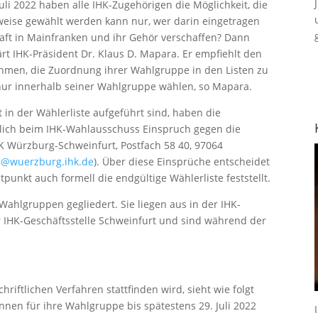
uli 2022 haben alle IHK-Zugehörigen die Möglichkeit, die
eise gewählt werden kann nur, wer darin eingetragen
chaft in Mainfranken und ihr Gehör verschaffen? Dann
ärt IHK-Präsident Dr. Klaus D. Mapara. Er empfiehlt den
men, die Zuordnung ihrer Wahlgruppe in den Listen zu
ur innerhalb seiner Wahlgruppe wählen, so Mapara.
 in der Wählerliste aufgeführt sind, haben die
iftlich beim IHK-Wahlausschuss Einspruch gegen die
K Würzburg-Schweinfurt, Postfach 58 40, 97064
l@wuerzburg.ihk.de
). Über diese Einsprüche entscheidet
unkt auch formell die endgültige Wählerliste feststellt.
ahlgruppen gegliedert. Sie liegen aus in der IHK-
r IHK-Geschäftsstelle Schweinfurt und sind während der
hriftlichen Verfahren stattfinden wird, sieht wie folgt
nen für ihre Wahlgruppe bis spätestens 29. Juli 2022