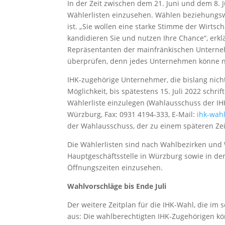
In der Zeit zwischen dem 21. Juni und dem 8. J
Wählerlisten einzusehen. Wählen beziehungsw
ist. „Sie wollen eine starke Stimme der Wirts
kandidieren Sie und nutzen Ihre Chance“, erkl
Repräsentanten der mainfränkischen Unterneh
überprüfen, denn jedes Unternehmen könne n
IHK-zugehörige Unternehmer, die bislang nicht
Möglichkeit, bis spätestens 15. Juli 2022 schr
Wählerliste einzulegen (Wahlausschuss der IH
Würzburg, Fax: 0931 4194-333, E-Mail:
ihk-wah
der Wahlausschuss, der zu einem späteren Zeitp
Die Wählerlisten sind nach Wahlbezirken und W
Hauptgeschäftsstelle in Würzburg sowie in de
Öffnungszeiten einzusehen.
Wahlvorschläge bis Ende Juli
Der weitere Zeitplan für die IHK-Wahl, die im sc
aus: Die wahlberechtigten IHK-Zugehörigen kön