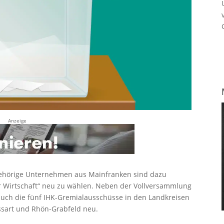
Anzeige
ehörige Unternehmen aus Mainfranken sind dazu
er Wirtschaft“ neu zu wählen. Neben der Vollversammlung
auch die fünf IHK-Gremialausschüsse in den Landkreisen
ssart und Rhön-Grabfeld neu.