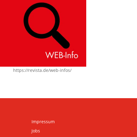
https://revista.de/web-infos/
Impressum
Jobs