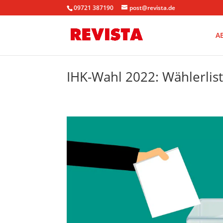
09721 387190
post@revista.de
A
IHK-Wahl 2022: Wählerlist