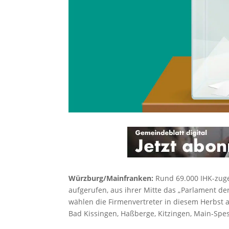
Würzburg/Mainfranken:
Rund 69.000 IHK-zug
aufgerufen, aus ihrer Mitte das „Parlament d
wählen die Firmenvertreter in diesem Herbst 
Bad Kissingen, Haßberge, Kitzingen, Main-Spe