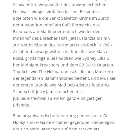
Schweinfurt, Veranstalter des unvergleichlichen
Festivals, einiges einfallen lassen. Besondere
Spielorten wie die Sankt Salvator-Kirche im Zürch,
der Altstadtinnenhof am Café Bernstein, das
Brauhaus am Markt oder endlich wieder der
Innenhof des Ebracher Hofs, jetzt Estanzia bis hin
zur Neubelebung des Kornmarkts als Rock´n´Roll-
Areal und außergewöhnliche Künstler wie Matze
Rossi, großartige Blues-Größen wie Sydney Ellis &
her Midnight Preachers und dem EB Davis Quartett,
Top Acts wie The Heimatdamisch, die aus Musikern
der legendären Banafishbones besteht, und Musiker
der ersten Stunde wie Mad Bob Allstars featuring
Schorsch & Jerry James machen das
Jubiläumsfestival zu einem ganz einzigartigen
Erlebnis.
Eine organisatorische Neuerung gibt es auch: Die
Honky Tonk® Gäste erhalten gegenüber denjenigen,
die sich ohne Bändchen auf dem Marktplatz