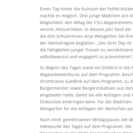
Einen Tag hinter die Kulissen der Politik bli
machte es möglich. Drei junge Mädchen aus d
Möglichkeit, den Alltag der CSU-Abgeordneten
vertritt, mitzuerleben. In diesem Jahr fand der
die drei Schülerinnen Anja Weisgerber bei ih
der Heimatregion begleiten. „Der Girls’ Day is
die Fähigkeiten junger Frauen zu sensibilisie
selbstbewusst und engagiert zu präsentieren“,
Zu Beginn des Tages stand ein Einblick in die
Abgeordnetenbüros auf dem Programm. Anschl
Stromtrasse Suedlink auf dem Programm, zu 
Bürgermeister sowie Bürgerinitiativen aus de
eingeladen hatte, damit sie alle Anliegen und
Diskussion einbringen kann. Für die Mädchen w
Weisgerber für die Anliegen der Menschen aus
Nach einer gemeinsamen Mittagspause, bei de
Höhepunkt des Tages auf dem Programm: Die 