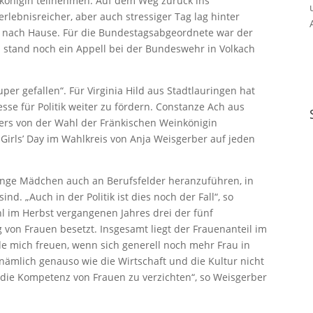
königin teilnehmen. Auf dem Weg zurück ins
rlebnisreicher, aber auch stressiger Tag lag hinter
e nach Hause. Für die Bundestagsabgeordnete war der
 stand noch ein Appell bei der Bundeswehr in Volkach
per gefallen“. Für Virginia Hild aus Stadtlauringen hat
esse für Politik weiter zu fördern. Constanze Ach aus
ers von der Wahl der Fränkischen Weinkönigin
r Girls’ Day im Wahlkreis von Anja Weisgerber auf jeden
, junge Mädchen auch an Berufsfelder heranzuführen, in
d. „Auch in der Politik ist dies noch der Fall“, so
l im Herbst vergangenen Jahres drei der fünf
von Frauen besetzt. Insgesamt liegt der Frauenanteil im
de mich freuen, wenn sich generell noch mehr Frau in
h nämlich genauso wie die Wirtschaft und die Kultur nicht
d die Kompetenz von Frauen zu verzichten“, so Weisgerber