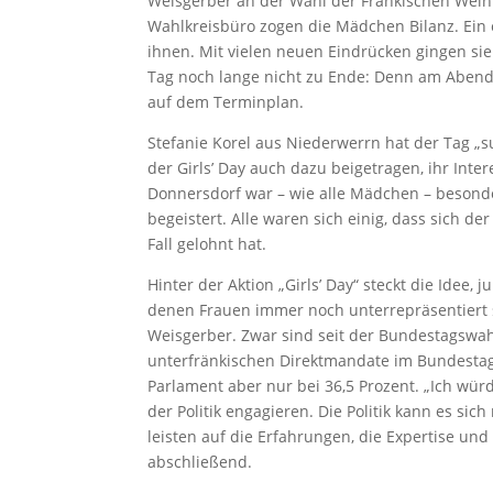
Weisgerber an der Wahl der Fränkischen Wein
Wahlkreisbüro zogen die Mädchen Bilanz. Ein e
ihnen. Mit vielen neuen Eindrücken gingen si
Tag noch lange nicht zu Ende: Denn am Abend
auf dem Terminplan.
Stefanie Korel aus Niederwerrn hat der Tag „su
der Girls’ Day auch dazu beigetragen, ihr Inter
Donnersdorf war – wie alle Mädchen – besond
begeistert. Alle waren sich einig, dass sich de
Fall gelohnt hat.
Hinter der Aktion „Girls’ Day“ steckt die Idee
denen Frauen immer noch unterrepräsentiert sin
Weisgerber. Zwar sind seit der Bundestagswah
unterfränkischen Direktmandate im Bundestag 
Parlament aber nur bei 36,5 Prozent. „Ich wür
der Politik engagieren. Die Politik kann es sic
leisten auf die Erfahrungen, die Expertise un
abschließend.