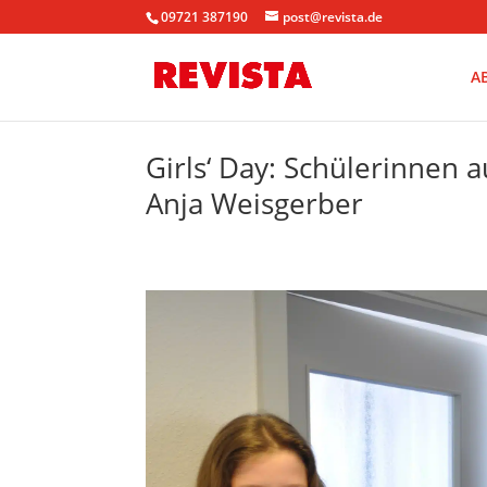
09721 387190
post@revista.de
A
Girls‘ Day: Schülerinnen 
Anja Weisgerber