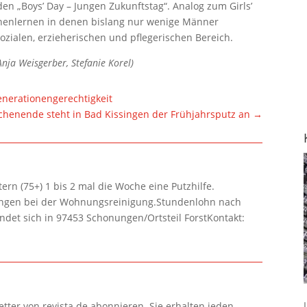
den „Boys’ Day – Jungen Zukunftstag“. Analog zum Girls’
nenlernen in denen bislang nur wenige Männer
ozialen, erzieherischen und pflegerischen Bereich.
 Anja Weisgerber, Stefanie Korel)
enerationengerechtigkeit
henende steht in Bad Kissingen der Frühjahrsputz an
→
rn (75+) 1 bis 2 mal die Woche eine Putzhilfe.
lungen bei der Wohnungsreinigung.Stundenlohn nach
ndet sich in 97453 Schonungen/Ortsteil ForstKontakt:
tter von revista.de abonnieren. Sie erhalten jeden