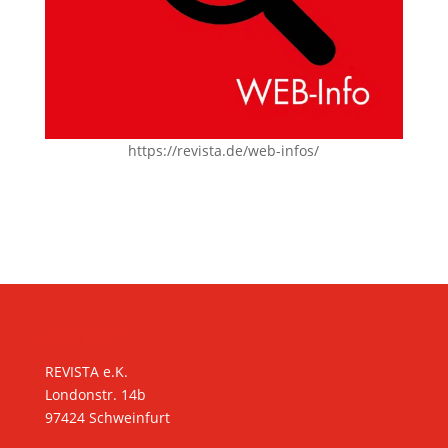
https://revista.de/web-infos/
KONTAKT
REVISTA e.K.
Londonstr. 14b
97424 Schweinfurt