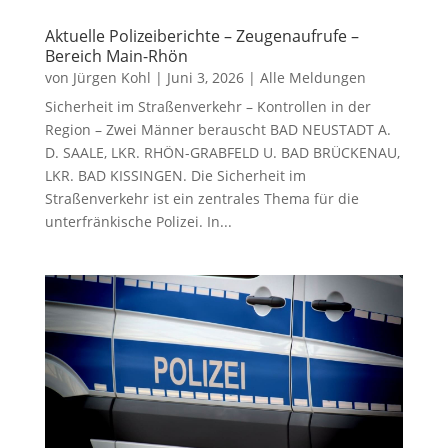
Aktuelle Polizeiberichte – Zeugenaufrufe –
Bereich Main-Rhön
von
Jürgen Kohl
|
Juni 3, 2026
|
Alle Meldungen
Sicherheit im Straßenverkehr – Kontrollen in der
Region – Zwei Männer berauscht BAD NEUSTADT A.
D. SAALE, LKR. RHÖN-GRABFELD U. BAD BRÜCKENAU,
LKR. BAD KISSINGEN. Die Sicherheit im
Straßenverkehr ist ein zentrales Thema für die
unterfränkische Polizei. In...