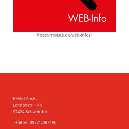
https://revista.de/web-infos/
KONTAKT
REVISTA e.K.
Londonstr. 14b
97424 Schweinfurt
Telefon: 09721/387190