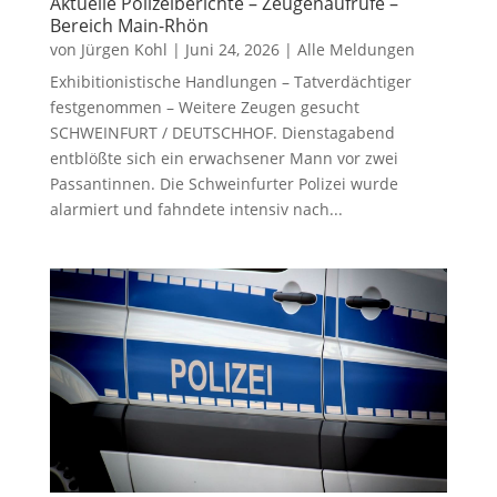
Aktuelle Polizeiberichte – Zeugenaufrufe –
Bereich Main-Rhön
von
Jürgen Kohl
|
Juni 24, 2026
|
Alle Meldungen
Exhibitionistische Handlungen – Tatverdächtiger
festgenommen – Weitere Zeugen gesucht
SCHWEINFURT / DEUTSCHHOF. Dienstagabend
entblößte sich ein erwachsener Mann vor zwei
Passantinnen. Die Schweinfurter Polizei wurde
alarmiert und fahndete intensiv nach...