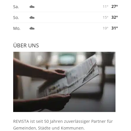
☁️
27°
Sa.
11°
☁️
32°
So.
15°
☁️
31°
Mo.
19°
ÜBER UNS
REVISTA ist seit 50 Jahren zuverlässiger Partner für
Gemeinden, Städte und Kommunen.