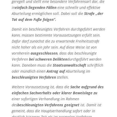
geregelt und stellt eine besondere Verfahrensart dar, die
in
einfach liegenden Fällen
eine schnelle und effektive
Aburteilung ermöglichen soll. Dabei soll die
Strafe „der
Tat auf dem Fuße folgen“.
Damit ein beschleunigtes Verfahren durchgeführt werden
kann, müssen bestimmte Voraussetzungen erfüllt sein.
Dafür darf zunächst die zu erwartende Freiheitsstrafe
nicht höher als ein Jahr sein. Auf diese Weise ist von
vornherein
ausgeschlossen
, dass das beschleunigte
Verfahren
bei schweren Delikten
durchgeführt werden
kann. Daneben muss die
Staatsanwaltschaft
schriftlich
oder mündlich einen
Antrag auf
Aburteilung im
beschleunigten Verfahren
stellen.
Weitere Voraussetzung ist, dass die
Sache aufgrund des
einfachen Sachverhalts oder klarer Beweislage zu
einer sofortigen Verhandlung im Rahmen
des
beschleunigten Verfahrens geeignet
ist. Damit ist
gemeint, dass die Hauptverhandlung sofort oder in
deutlich kürzerer Zeit als im normalen Verfahren