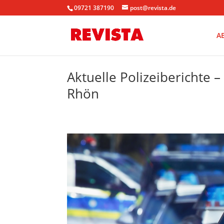
09721 387190
post@revista.de
A
Aktuelle Polizeiberichte 
Rhön