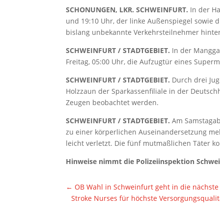
SCHONUNGEN, LKR. SCHWEINFURT.
In der H
und 19:10 Uhr, der linke Außenspiegel sowie 
bislang unbekannte Verkehrsteilnehmer hinter
SCHWEINFURT / STADTGEBIET.
In der Manggas
Freitag, 05:00 Uhr, die Aufzugtür eines Superm
SCHWEINFURT / STADTGEBIET.
Durch drei Jug
Holzzaun der Sparkassenfiliale in der Deutsch
Zeugen beobachtet werden.
SCHWEINFURT / STADTGEBIET.
Am Samstagabe
zu einer körperlichen Auseinandersetzung meh
leicht verletzt. Die fünf mutmaßlichen Täter k
Hinweise nimmt die Polizeiinspektion Schwei
←
OB Wahl in Schweinfurt geht in die nächst
Stroke Nurses für höchste Versorgungsqual