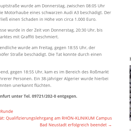
auptstraße wurde am Donnerstag, zwischen 08:05 Uhr
die Motorhaube eines schwarzen Audi A3 beschädigt. Der
ließ einen Schaden in Höhe von circa 1.000 Euro.
se wurde in der Zeit von Donnerstag, 20:30 Uhr, bis
arktes mit Graffiti beschmiert.
endliche wurde am Freitag, gegen 18:55 Uhr, der
höfer Straße beschädigt. Die Tat konnte durch einen
nd, gegen 18:55 Uhr, kam es im Bereich des Roßmarkt
rerer Personen. Ein 38-jähriger Algerier wurde hierbei
onnten unerkannt flüchten.
nfurt unter Tel. 09721/202-0 entgegen.
e Runde
ität: Qualifizierungslehrgang am RHÖN-KLINIKUM Campus
Bad Neustadt erfolgreich beendet
→