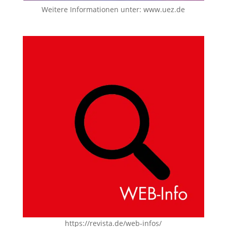
Weitere Informationen unter:
www.uez.de
https://revista.de/web-infos/