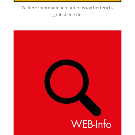
Weitere Informationen unter:
www.herterich-
grabsteine.de