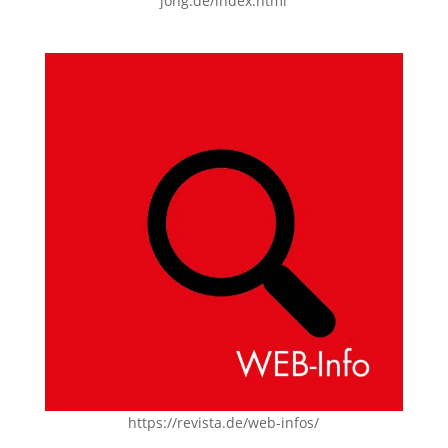
jong.de/index.html
https://revista.de/web-infos/