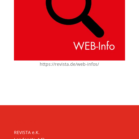
https://revista.de/web-infos/
KONTAKT
REVISTA e.K.