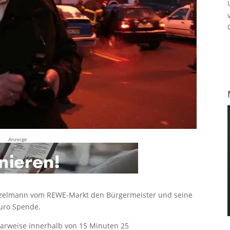
Anzeige
tzelmann vom REWE-Markt den Bürgermeister und seine
Euro Spende.
arweise innerhalb von 15 Minuten 25