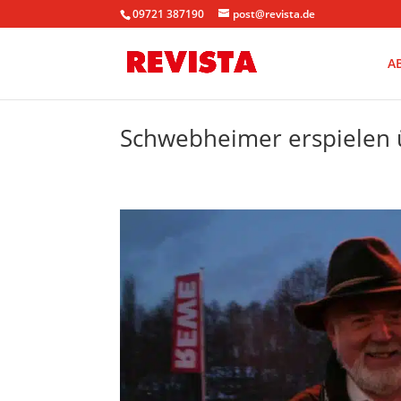
09721 387190
post@revista.de
A
Schwebheimer erspielen ü