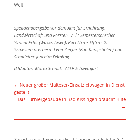
Welt.
Spendenübergabe vor dem Amt für Ernährung,
Landwirtschaft und Forsten. V. l.: Semestersprecher
Yannik Fella (Wasserlosen), Karl-Heinz Elflein, 2.
Semestersprecherin Lena Ziegler (Bad Königshofen) und
Schulleiter Joachim Dömling
Bildautor: Maria Schmitt, AELF Schweinfurt
←
Neuer großer Malteser-Einsatzleitwagen in Dienst
gestellt
Das Turniergebäude in Bad Kissingen braucht Hilfe
→
Zuverlässige Reinigungskraft 1 x wöchentlich für 3-4