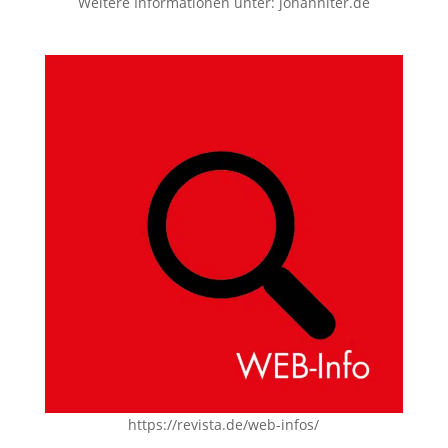
Weitere Informationen unter:
johanniter.de
https://revista.de/web-infos/