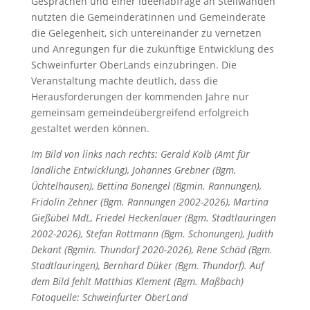
Gesprächen und einer Ideenabfrage an Stellwänden
nutzten die Gemeinderätinnen und Gemeinderäte
die Gelegenheit, sich untereinander zu vernetzen
und Anregungen für die zukünftige Entwicklung des
Schweinfurter OberLands einzubringen. Die
Veranstaltung machte deutlich, dass die
Herausforderungen der kommenden Jahre nur
gemeinsam gemeindeübergreifend erfolgreich
gestaltet werden können.
Im Bild von links nach rechts: Gerald Kolb (Amt für
ländliche Entwicklung), Johannes Grebner (Bgm.
Üchtelhausen), Bettina Bonengel (Bgmin. Rannungen),
Fridolin Zehner (Bgm. Rannungen 2002-2026), Martina
Gießübel MdL, Friedel Heckenlauer (Bgm. Stadtlauringen
2002-2026), Stefan Rottmann (Bgm. Schonungen), Judith
Dekant (Bgmin. Thundorf 2020-2026), Rene Schäd (Bgm.
Stadtlauringen), Bernhard Düker (Bgm. Thundorf). Auf
dem Bild fehlt Matthias Klement (Bgm. Maßbach)
Fotoquelle: Schweinfurter OberLand