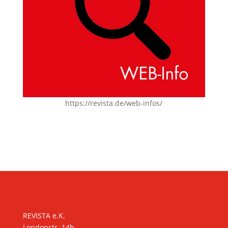
https://revista.de/web-infos/
KONTAKT
REVISTA e.K.
Londonstr. 14b