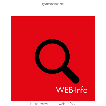
grabsteine.de
https://revista.de/web-infos/