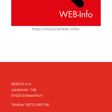
https://revista.de/web-infos/
KONTAKT
REVISTA e.K.
Londonstr. 14b
97424 Schweinfurt
Telefon: 09721/387190