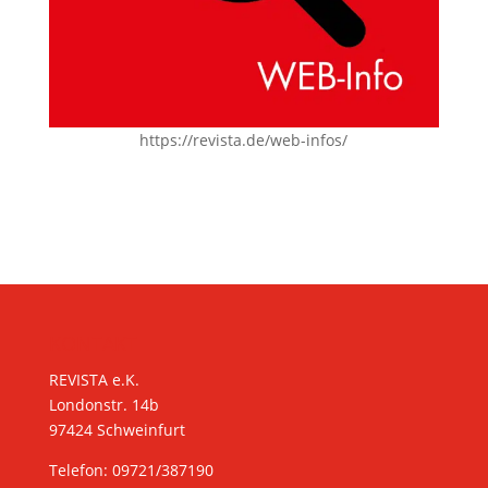
https://revista.de/web-infos/
KONTAKT
REVISTA e.K.
Londonstr. 14b
97424 Schweinfurt
Telefon: 09721/387190