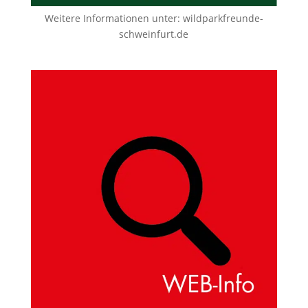
Weitere Informationen unter:
wildparkfreunde-
schweinfurt.de