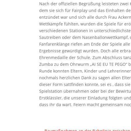
Nach der offiziellen Begrüßung leisteten zwei K
dem sie sich für Fairplay und das Einhalten 
entzündet war und sich alle durch Frau Acke
Wettkämpfe fühlten, wurden die Spiele für erö
verschiedenen Stationen in unterschiedlichst
Sautreiben oder dem Nasenballonwettkampf, 
Fanfarenklänge riefen am Ende der Spiele al
Ergebnisse gewürdigt wurden. Doch alle erbr
Ehrenmedaille der Schule. Zum Abschluss tanz
Zumba zu dem Ohrwurm „AI SE EU TE PEGO“ bek
Runde konnten Eltern, Kinder und Lehrerinnen 
nochmals herzlichen Dank zu sagen allen Elte
dieser Form sattfinden konnte, sei es , dass si
Spielstation übernahmen oder bei der Bewirtu
Erstklässler, die unserer Einladung folgten u
dass ihr da wart. Feiern macht gemeinsam noc
←
Baumaßnahmen an der Bahnlinie zwischen 