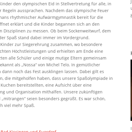
inder den olympischen Eid in Stellvertretung für alle, in
der Regeln aussprachen. Nachdem das olympische Feuer
rmans rhythmischer Aufwärmgymnastik bereit für die
ffnet erklärt und die Kinder begannen sich an den
en Disziplinen zu messen. Ob beim Sockenweitwurf, dem
der Spaß stand dabei immer im Vordergrund.
le Kinder zur Siegerehrung zusammen, wo besondere
achten Höchstleistungen und erhielten am Ende eine
ten alle Schüler und einige mutige Eltern gemeinsam
annt als „Nossa“ von Michel Telo. In gemütlicher
dann noch das Fest ausklingen lassen. Dabei gilt es
rn, die mitgeholfen haben, dass unsere Spaßolympiade in
e Kuchen bereitstellten, eine Aufsicht über eine
ng und Organisation mithalfen. Unsere zukünftigen
nd „mitrangen“ seien besonders gegrüßt. Es war schön,
h viel mehr Spaß.
Bad Kissingen und Euerdorf