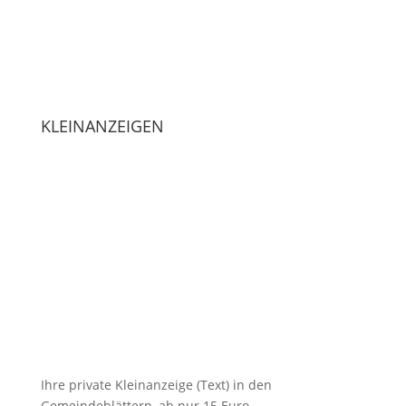
KLEINANZEIGEN
Ihre
private Kleinanzeige
(Text) in den
Gemeindeblättern, ab nur 15 Euro.