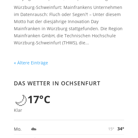
Innovation Day über regionale Innovationen
und globale Trends
von
Jürgen Kohl
|
Okt. 2, 2024
|
Alle Meldungen
Würzburg-Schweinfurt: Mainfrankens Unternehmen
im Datenrausch: Fluch oder Segen?! – Unter diesem
Motto hat der diesjährige Innovation Day
Mainfranken in Würzburg stattgefunden. Die Region
Mainfranken GmbH, die Technischen Hochschule
Würzburg-Schweinfurt (THWS), die...
« Ältere Einträge
DAS WETTER IN OCHSENFURT
🌙
17°C
Klar