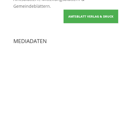
Unser Kerngeschäft ist der
Druck & Verlag von
Amtsblättern, Mitteilungsblättern &
Gemeindeblättern
.
AMTSBLATT VERLAG & DRUCK
MEDIADATEN