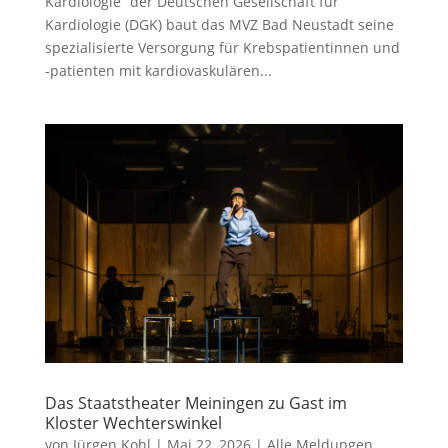
Kardiologie“ der Deutschen Gesellschaft für
Kardiologie (DGK) baut das MVZ Bad Neustadt seine
spezialisierte Versorgung für Krebspatientinnen und
-patienten mit kardiovaskulären...
Das Staatstheater Meiningen zu Gast im
Kloster Wechterswinkel
von
Jürgen Kohl
|
Mai 22, 2026
|
Alle Meldungen