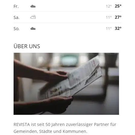
☁️
25°
Fr.
12°
⛅
27°
Sa.
11°
☁️
32°
So.
11°
ÜBER UNS
REVISTA ist seit 50 Jahren zuverlässiger Partner für
Gemeinden, Städte und Kommunen.