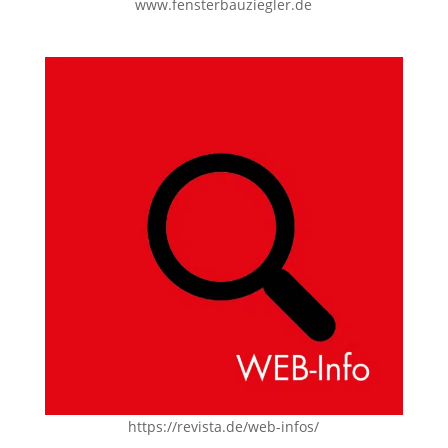
www.fensterbauziegler.de
https://revista.de/web-infos/